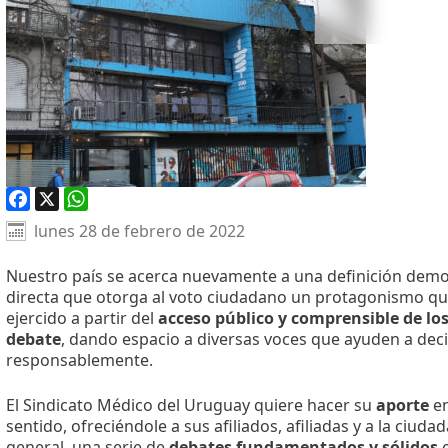
Facebook
X
WhatsApp
lunes 28 de febrero de 2022
Nuestro país se acerca nuevamente a una definición demo
directa que otorga al voto ciudadano un protagonismo qu
ejercido a partir del
acceso público y comprensible de lo
debate
, dando espacio a diversas voces que ayuden a deci
responsablemente.
El Sindicato Médico del Uruguay quiere hacer su
aporte
en
sentido, ofreciéndole a sus afiliados, afiliadas y a la ciuda
general, una serie de
debates fundamentados y sólidos
e