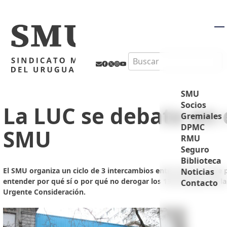
M
Search
SMU
Socios
La LUC se debate en 
Gremiales
DPMC
SMU
RMU
Seguro
Biblioteca
El SMU organiza un ciclo de 3 intercambios entre actores clave 
Noticias
entender por qué sí o por qué no derogar los 135 artículos de la
Contacto
Urgente Consideración.