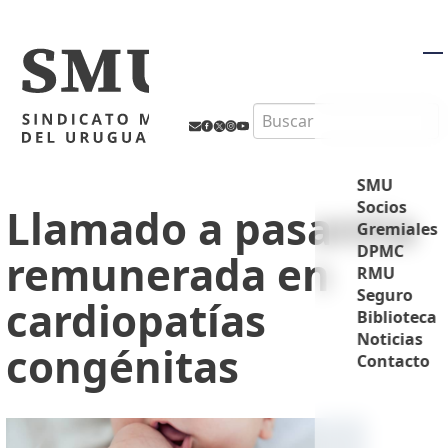
M
Search
SMU
Socios
Llamado a pasantía
Gremiales
DPMC
remunerada en
RMU
Seguro
cardiopatías
Biblioteca
Noticias
congénitas
Contacto