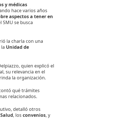
os y médicas
zando hace varios años
bre aspectos a tener en
del SMU se busca
rió la charla con una
 la
Unidad de
lpiazzo, quien explicó el
al, su relevancia en el
inda la organización.
contó qué trámites
emas relacionados.
utivo, detalló otros
 Salud
, los
convenios
, y