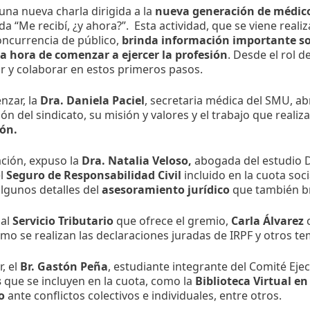
 una nueva charla dirigida a la
nueva generación de médic
 “Me recibí, ¿y ahora?”. Esta actividad, que se viene reali
oncurrencia de público,
brinda información importante so
la hora de comenzar a ejercer la profesión
. Desde el rol 
 y colaborar en estos primeros pasos.
nzar, la
Dra. Daniela Paciel
, secretaria médica del SMU, ab
ón del sindicato, su misión y valores y el trabajo que realiza
ón.
ción, expuso la
Dra. Natalia Veloso,
abogada del estudio De
el
Seguro de Responsabilidad Civil
incluido en la cuota soci
algunos detalles del
asesoramiento jurídico
que también br
 al
Servicio Tributario
que ofrece el gremio,
Carla Álvarez
ómo se realizan las declaraciones juradas de IRPF y otros t
r, el
Br. Gastón Peña
, estudiante integrante del Comité Ejec
s
que se incluyen en la cuota, como la
Biblioteca Virtual en
o
ante conflictos colectivos e individuales, entre otros.