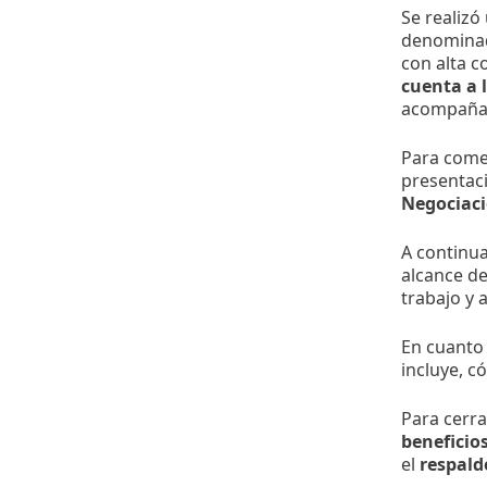
Se realizó
denominada
con alta c
cuenta a 
acompañar
Para come
presentaci
Negociaci
A continua
alcance d
trabajo y 
En cuanto
incluye, c
Para cerra
beneficio
el
respald