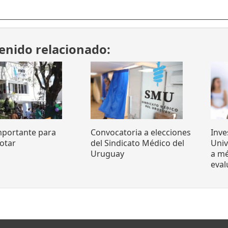
enido relacionado:
mportante para
Convocatoria a elecciones
Inve
otar
del Sindicato Médico del
Uni
Uruguay
a mé
eva