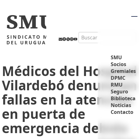
M
Search
SMU
Socios
Médicos del Hospital
Gremiales
DPMC
Vilardebó denuncian
RMU
Seguro
fallas en la atención
Biblioteca
Noticias
en puerta de
Contacto
emergencia debido