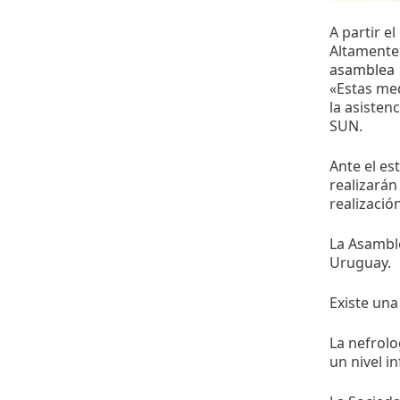
A partir e
Altamente 
asamblea
«Estas me
la asistenc
SUN.
Ante el es
realizará
realizació
La Asamble
Uruguay.
Existe una
La nefrolo
un nivel i