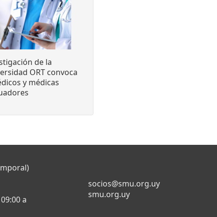
stigación de la
versidad ORT convoca
dicos y médicas
luadores
emporal)
socios@smu.org.uy
smu.org.uy
 09:00 a