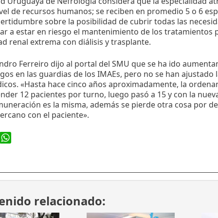
d Uruguaya de Nefrología considera que la especialidad at
nivel de recursos humanos; se reciben en promedio 5 o 6 esp
ertidumbre sobre la posibilidad de cubrir todas las necesid
ar a estar en riesgo el mantenimiento de los tratamientos 
 renal extrema con diálisis y trasplante.
jandro Ferreiro dijo al portal del SMU que se ha ido aumenta
gos en las guardias de los IMAEs, pero no se han ajustado 
dicos. «Hasta hace cinco años aproximadamente, la ordena
nder 12 pacientes por turno, luego pasó a 15 y con la nue
emuneración es la misma, además se pierde otra cosa por d
ercano con el paciente».
ook
WhatsApp
enido relacionado: