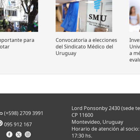
mportante para
Convocatoria a elecciones
Inve
otar
del Sindicato Médico del
Uni
Uruguay
a mé
eva
Lord Ponsonby 2430 (sede t
(+598) 2709 3991
CP 11600
Montevideo, Uruguay
095 912 167
Horario de atención al socio:
17:30 hs.