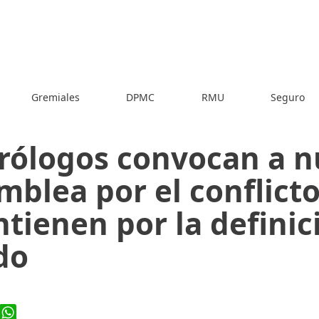
Gremiales
DPMC
RMU
Seguro
rólogos convocan a 
mblea por el conflict
tienen por la definic
do
ook
WhatsApp