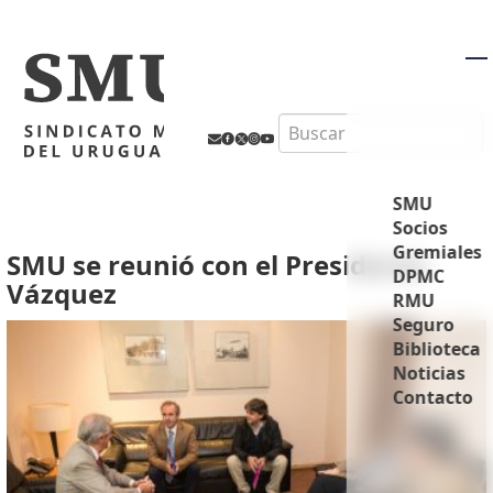
M
Search
SMU
Socios
Gremiales
SMU se reunió con el Presidente
DPMC
Vázquez
RMU
Seguro
Biblioteca
Noticias
Contacto