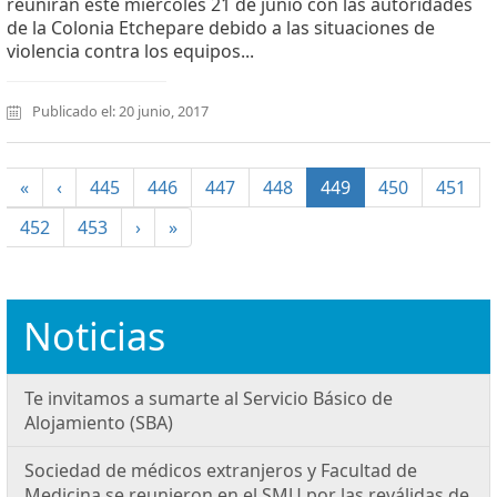
reunirán este miércoles 21 de junio con las autoridades
de la Colonia Etchepare debido a las situaciones de
violencia contra los equipos...
Publicado el: 20 junio, 2017
(current)
«
‹
445
446
447
448
449
450
451
452
453
›
»
Noticias
Te invitamos a sumarte al Servicio Básico de
Alojamiento (SBA)
Sociedad de médicos extranjeros y Facultad de
Medicina se reunieron en el SMU por las reválidas de