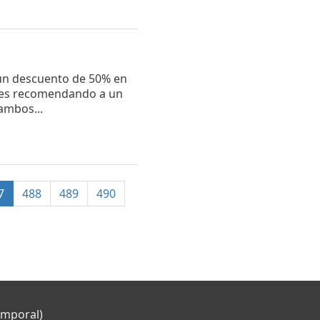
 un descuento de 50% en
eses recomendando a un
ambos...
(current)
7
488
489
490
emporal)