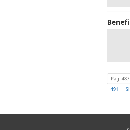
Benefi
Pag. 487
491
S