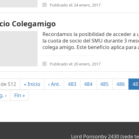
Publicado el: 24 enero, 2017
cio Colegamigo
Recordamos la posibilidad de acceder a
la cuota de socio del SMU durante 3 m
colega amigo. Este beneficio aplica para 
Publicado el: 20 enero, 2017
 de 512
«
Inicio
‹
Ant.
483
484
485
486
48
ig.
›
Fin
»
Lord Ponsonby 2430 (sede t