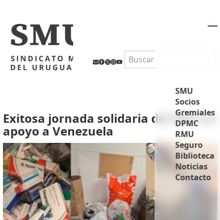
M
Search
SMU
Socios
Gremiales
Exitosa jornada solidaria del SMU en
DPMC
apoyo a Venezuela
RMU
Seguro
Biblioteca
Noticias
Contacto