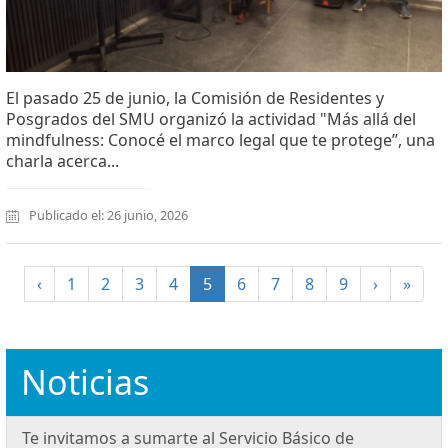
El pasado 25 de junio, la Comisión de Residentes y
Posgrados del SMU organizó la actividad "Más allá del
mindfulness: Conocé el marco legal que te protege”, una
charla acerca...
Publicado el: 26 junio, 2026
(current)
‹
1
2
3
4
5
6
7
8
9
›
»
Noticias
Te invitamos a sumarte al Servicio Básico de