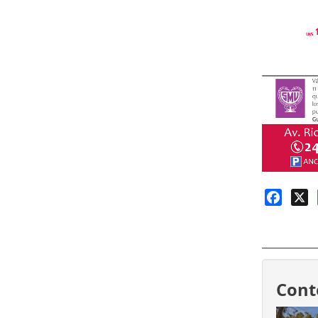
Faceb
X
Cont