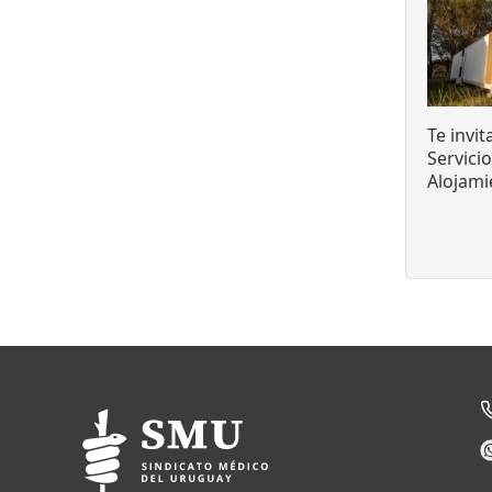
Te invi
Servici
Alojami