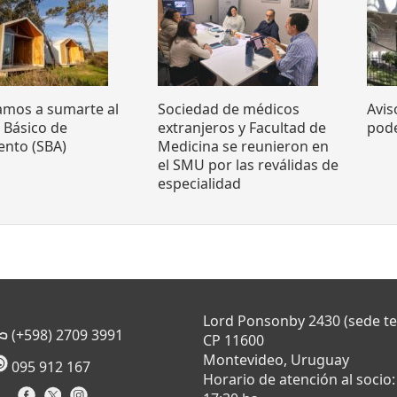
tamos a sumarte al
Sociedad de médicos
Avis
o Básico de
extranjeros y Facultad de
pode
ento (SBA)
Medicina se reunieron en
el SMU por las reválidas de
especialidad
Lord Ponsonby 2430 (sede t
(+598) 2709 3991
CP 11600
Montevideo, Uruguay
095 912 167
Horario de atención al socio: