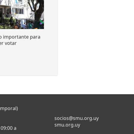
o importante para
r votar
emporal)
socios@smu.org.uy
smu.org.uy
 09:00 a