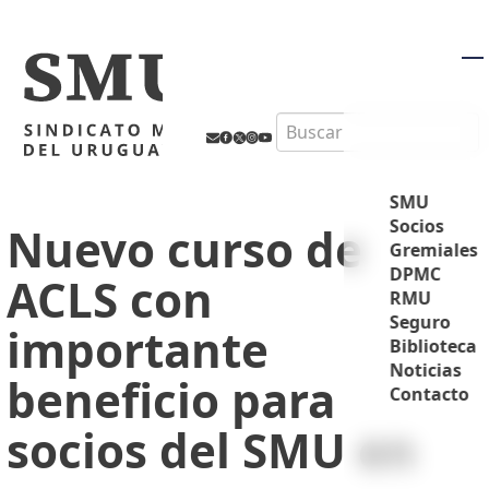
M
Search
SMU
Socios
Nuevo curso de
Gremiales
DPMC
ACLS con
RMU
Seguro
importante
Biblioteca
Noticias
beneficio para
Contacto
socios del SMU en