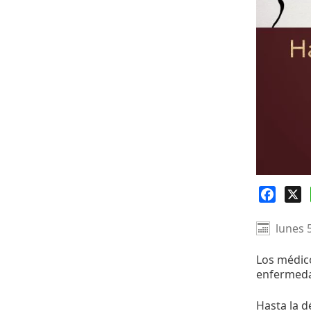
Faceb
X
lunes 
Los médico
enfermedad
Hasta la d