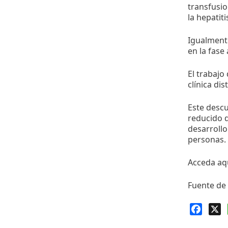
transfusio
la hepatit
Igualmente
en la fase
El trabajo
clínica di
Este desc
reducido d
desarrollo
personas.
Acceda aq
Fuente de 
Faceb
X