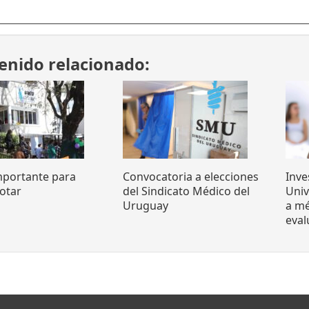
enido relacionado:
mportante para
Convocatoria a elecciones
Inve
otar
del Sindicato Médico del
Uni
Uruguay
a mé
eva