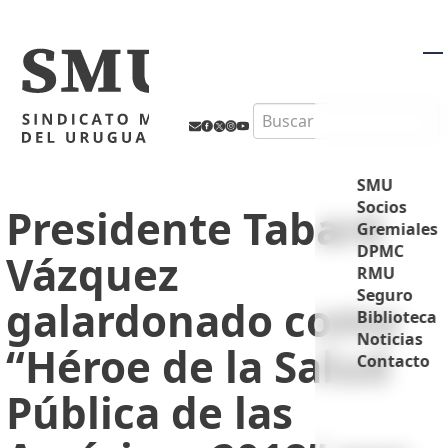
M
Search
SMU
Socios
Presidente Tabaré
Gremiales
DPMC
Vázquez
RMU
Seguro
galardonado como
Biblioteca
Noticias
“Héroe de la Salud
Contacto
Pública de las