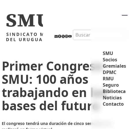
M
Search
SMU
Socios
Primer Congreso
Gremiales
DPMC
SMU: 100 años
RMU
Seguro
trabajando en las
Biblioteca
Noticias
bases del futuro
Contacto
El congreso tendrá una duración de cinco semanas y se