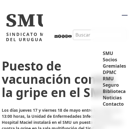
M
Search
SMU
Socios
Puesto de
Gremiales
DPMC
vacunación contra
RMU
Seguro
la gripe en el SMU.
Biblioteca
Noticias
Contacto
Los días jueves 17 y viernes 18 de mayo entre las 10:00 y las
13:00 horas, la Unidad de Enfermedades Infecciosas del
Hospital Maciel instalará en el SMU un puesto de vacunación
contra la gripe en la sala multifunción del Sindicato.