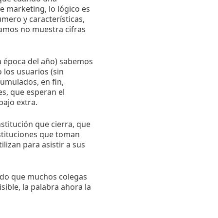
de marketing, lo lógico es
úmero y características,
vamos no muestra cifras
sta época del año) sabemos
 los usuarios (sin
cumulados, en fin,
es, que esperan el
bajo extra.
titución que cierra, que
stituciones que toman
lizan para asistir a sus
iendo que muchos colegas
ible, la palabra ahora la