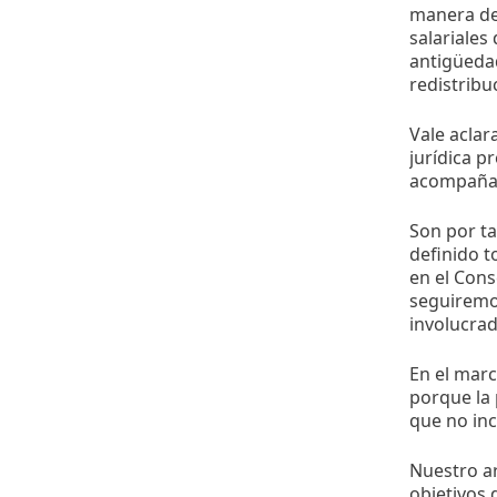
manera dem
salariales
antigüedad
redistribu
Vale aclar
jurídica p
acompañado
Son por ta
definido 
en el Cons
seguiremo
involucrad
En el marc
porque la 
que no inc
Nuestro ar
objetivos 