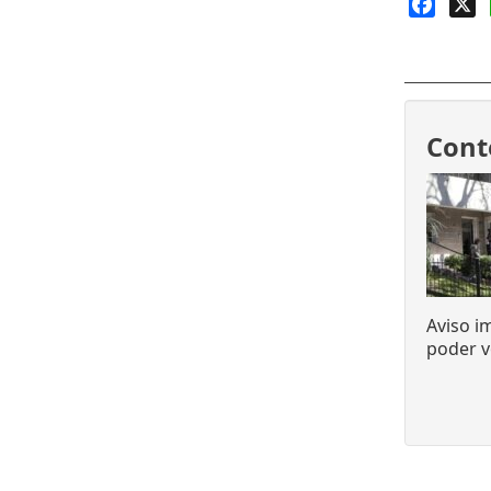
Faceb
X
Cont
Aviso i
poder v