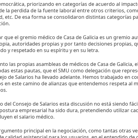
ocrática, priorizando en categorías de acuerdo al impact
 de la perdida de la fuente laboral entre otros criterios, com
, etc. De esa forma se consolidaron distintas categorías p
ción.
ar que el gremio médico de Casa de Galicia es un gremio 
ropia, autoridades propias y por tanto decisiones propias, 
 y respetado en su espíritu y en su letra.
nto las propias asambleas de médicos de Casa de Galicia, e
todas estas pautas, que el SMU como delegación que repres
ejo de Salarios ha llevado adelante. Hemos trabajado en co
s en este camino de alianzas que entendemos respeta al m
os.
o del Consejo de Salarios esta discusión no está siendo fá
postura empresarial ha sido dura, pretendiendo utilizar cad
luyen el salario médico.
gumento principal en la negociación, como tantas otras vec
de calidad asistencial para los usuarios, en el entendido d