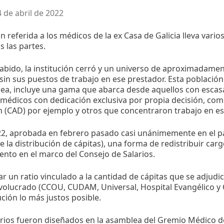
4 de abril de 2022
ón referida a los médicos de la ex Casa de Galicia lleva var
s las partes.
abido, la institución cerró y un universo de aproximadame
in sus puestos de trabajo en ese prestador. Esta población 
ea, incluye una gama que abarca desde aquellos con escasa
médicos con dedicación exclusiva por propia decisión, com
 (CAD) por ejemplo y otros que concentraron trabajo en es
.22, aprobada en febrero pasado casi unánimemente en el 
 la distribución de cápitas), una forma de redistribuir car
ento en el marco del Consejo de Salarios.
ijar un ratio vinculado a la cantidad de cápitas que se adjud
volucrado (CCOU, CUDAM, Universal, Hospital Evangélico y CR
ución lo más justos posible.
erios fueron diseñados en la asamblea del Gremio Médico de