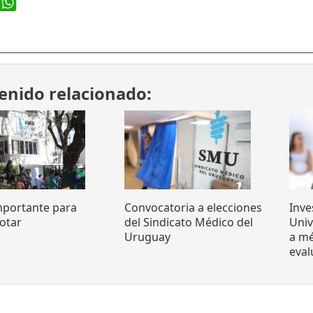
ook
WhatsApp
enido relacionado:
mportante para
Convocatoria a elecciones
Inve
otar
del Sindicato Médico del
Uni
Uruguay
a mé
eva