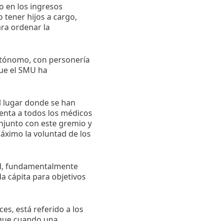
o en los ingresos
o tener hijos a cargo,
ara ordenar la
autónomo, con personería
que el SMU ha
l lugar donde se han
enta a todos los médicos
njunto con este gremio y
áximo la voluntad de los
cil, fundamentalmente
a cápita para objetivos
es, está referido a los
e que cuando una