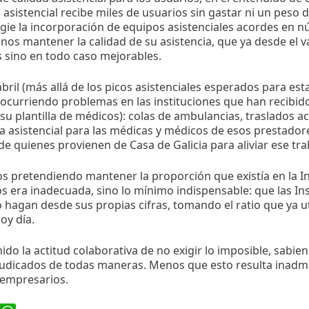
n asistencial recibe miles de usuarios sin gastar ni un peso 
egie la incorporación de equipos asistenciales acordes en n
nos mantener la calidad de su asistencia, que ya desde el 
 sino en todo caso mejorables.
abril (más allá de los picos asistenciales esperados para e
ocurriendo problemas en las instituciones que han recibido
u plantilla de médicos): colas de ambulancias, traslados a
 asistencial para las médicas y médicos de esos prestador
 de quienes provienen de Casa de Galicia para aliviar ese tra
 pretendiendo mantener la proporción que existía en la Ins
 era inadecuada, sino lo mínimo indispensable: que las In
 hagan desde sus propias cifras, tomando el ratio que ya uti
oy día.
do la actitud colaborativa de no exigir lo imposible, sab
udicados de todas maneras. Menos que esto resulta inadmis
 empresarios.