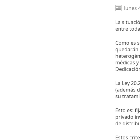
lunes 
La situaci
entre toda
Como es s
quedarán s
heterogén
médicas y 
Dedicación
La Ley 20
(además de
su tratami
Esto es: f
privado in
de distrib
Estos crit