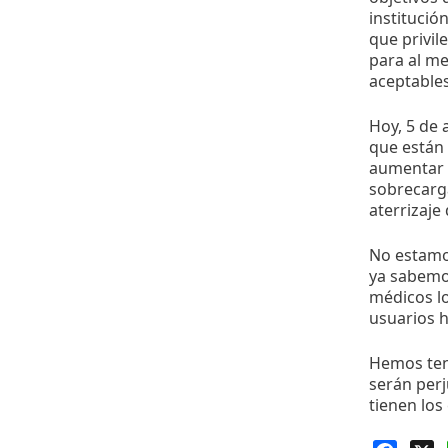
institució
que privil
para al me
aceptables
Hoy, 5 de 
que están 
aumentar s
sobrecarga
aterrizaje
No estamos
ya sabemos
médicos lo
usuarios h
Hemos teni
serán perj
tienen los