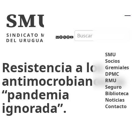
M
Search
SMU
Socios
Resistencia a los
Gremiales
DPMC
antimocrobianos: la
RMU
Seguro
“pandemia
Biblioteca
Noticias
ignorada”.
Contacto