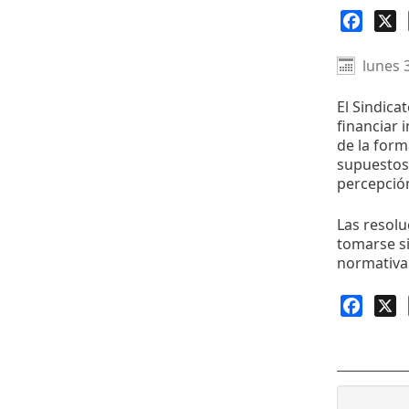
Faceb
X
lunes 
El Sindica
financiar
de la form
supuestos 
percepció
Las resolu
tomarse s
normativa 
Faceb
X