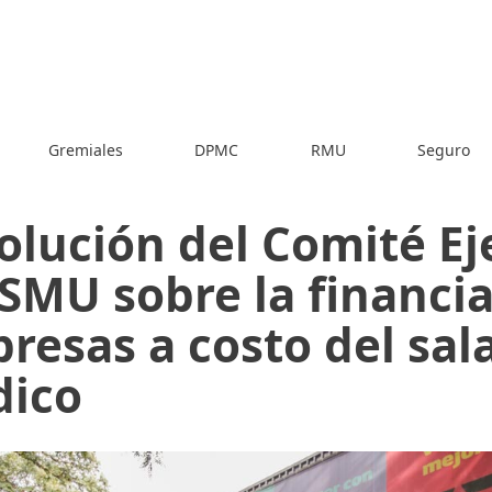
Gremiales
DPMC
RMU
Seguro
olución del Comité Ej
 SMU sobre la financi
resas a costo del sal
ico