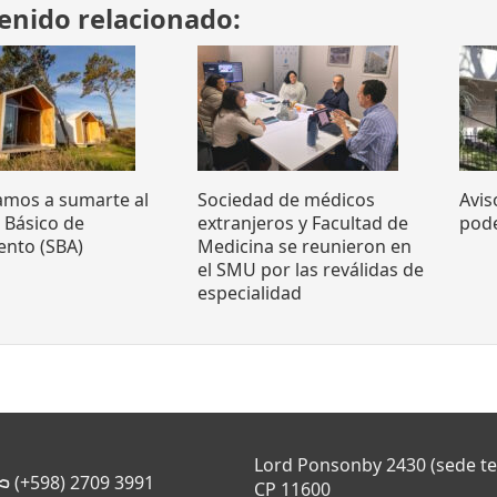
enido relacionado:
tamos a sumarte al
Sociedad de médicos
Avis
o Básico de
extranjeros y Facultad de
pode
ento (SBA)
Medicina se reunieron en
el SMU por las reválidas de
especialidad
Lord Ponsonby 2430 (sede t
(+598) 2709 3991
CP 11600