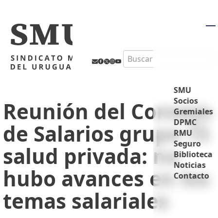
M
Search
SMU
Socios
Reunión del Consejo
Gremiales
DPMC
de Salarios grupo 15
RMU
Seguro
salud privada: no
Biblioteca
Noticias
hubo avances en los
Contacto
temas salariales