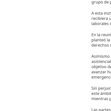
grupo de 
A esta ins
recibiera 
laborales 
En la reun
planteó la
derechos d
Asimismo s
asistenci
objetivo d
avanzar ha
emergencia
Sin perjui
este ámbi
mientras p
Las parte