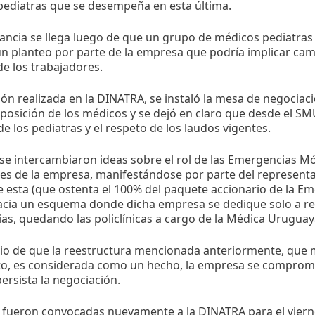
pediatras que se desempeña en esta última.
tancia se llega luego de que un grupo de médicos pediatr
un planteo por parte de la empresa que podría implicar cam
de los trabajadores.
ión realizada en la DINATRA, se instaló la mesa de negociaci
 posición de los médicos y se dejó en claro que desde el SM
e los pediatras y el respeto de los laudos vigentes.
e intercambiaron ideas sobre el rol de las Emergencias Móv
ales de la empresa, manifestándose por parte del represen
e esta (que ostenta el 100% del paquete accionario de la 
cia un esquema donde dicha empresa se dedique solo a real
s, quedando las policlínicas a cargo de la Médica Uruguay
cio de que la reestructura mencionada anteriormente, que 
to, es considerada como un hecho, la empresa se comprome
ersista la negociación.
s fueron convocadas nuevamente a la DINATRA para el viern