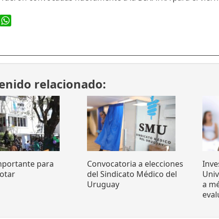
ook
WhatsApp
enido relacionado:
mportante para
Convocatoria a elecciones
Inve
otar
del Sindicato Médico del
Uni
Uruguay
a mé
eva