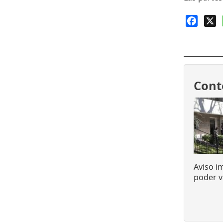
Faceb
X
Cont
Aviso i
poder v