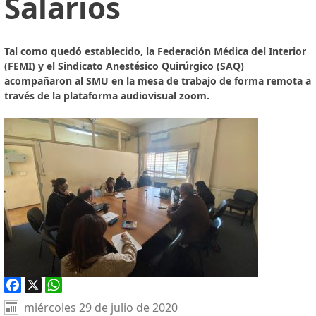
Salarios
Tal como quedó establecido, la Federación Médica del Interior
(FEMI) y el Sindicato Anestésico Quirúrgico (SAQ)
acompañaron al SMU en la mesa de trabajo de forma remota a
través de la plataforma audiovisual zoom.
Facebook
X
WhatsApp
miércoles 29 de julio de 2020