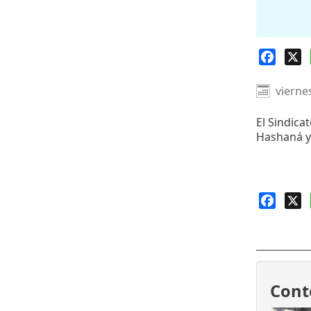
Faceb
X
vierne
El Sindica
Hashaná y
Faceb
X
Cont