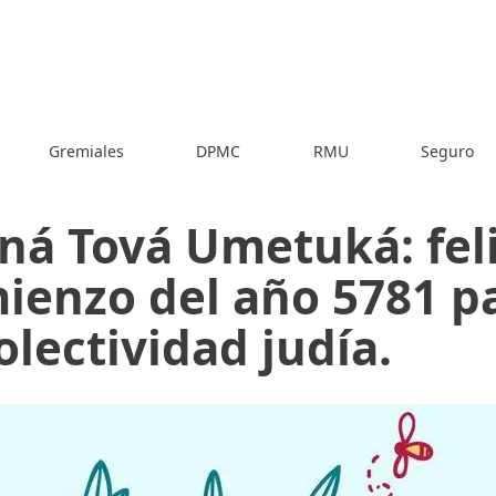
Gremiales
DPMC
RMU
Seguro
ná Tová Umetuká: fel
ienzo del año 5781 p
olectividad judía.