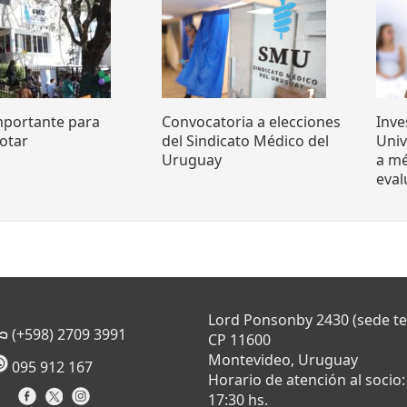
mportante para
Convocatoria a elecciones
Inve
otar
del Sindicato Médico del
Uni
Uruguay
a mé
eva
Lord Ponsonby 2430 (sede t
(+598) 2709 3991
CP 11600
Montevideo, Uruguay
095 912 167
Horario de atención al socio:
17:30 hs.