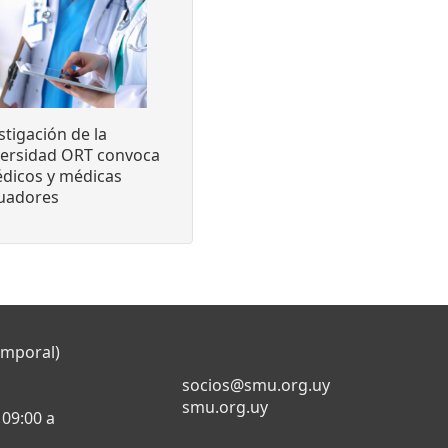
stigación de la
versidad ORT convoca
dicos y médicas
luadores
emporal)
socios@smu.org.uy
smu.org.uy
 09:00 a