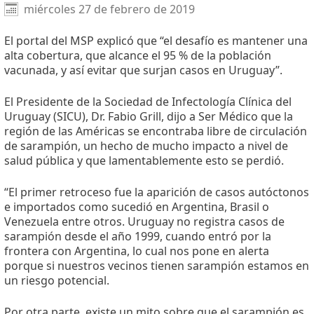
Facebook
X
WhatsApp
miércoles 27 de febrero de 2019
El portal del MSP explicó que “el desafío es mantener una
alta cobertura, que alcance el 95 % de la población
vacunada, y así evitar que surjan casos en Uruguay”.
El Presidente de la Sociedad de Infectología Clínica del
Uruguay (SICU), Dr. Fabio Grill, dijo a Ser Médico que la
región de las Américas se encontraba libre de circulación
de sarampión, un hecho de mucho impacto a nivel de
salud pública y que lamentablemente esto se perdió.
“El primer retroceso fue la aparición de casos autóctonos
e importados como sucedió en Argentina, Brasil o
Venezuela entre otros. Uruguay no registra casos de
sarampión desde el año 1999, cuando entró por la
frontera con Argentina, lo cual nos pone en alerta
porque si nuestros vecinos tienen sarampión estamos en
un riesgo potencial.
Por otra parte, existe un mito sobre que el sarampión es