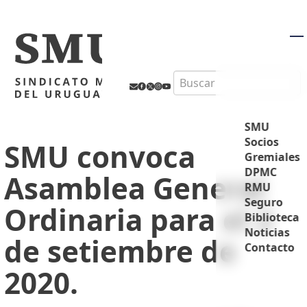
M
Search
SMU
Socios
SMU convoca
Gremiales
DPMC
Asamblea General
RMU
Seguro
Ordinaria para el 2
Biblioteca
Noticias
de setiembre de
Contacto
2020.