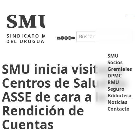
M
Search
SMU
Socios
SMU inicia visitas a
Gremiales
DPMC
Centros de Salud de
RMU
Seguro
ASSE de cara a la
Biblioteca
Noticias
Rendición de
Contacto
Cuentas