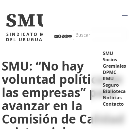
M
Search
SMU
Socios
SMU: “No hay
Gremiales
DPMC
voluntad política de
RMU
Seguro
las empresas” para
Biblioteca
Noticias
avanzar en la
Contacto
Comisión de Calidad