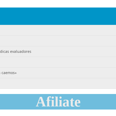
édicas evaluadores
n caemos»
Afiliate