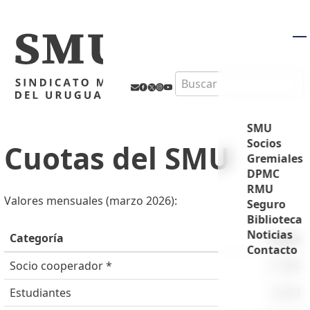
M
Search
SMU
Socios
Cuotas del SMU
Gremiales
DPMC
RMU
Valores mensuales (marzo 2026):
Seguro
Biblioteca
Noticias
Categoría
Cuota
Contacto
Socio cooperador *
$ 395
Estudiantes
$ 418