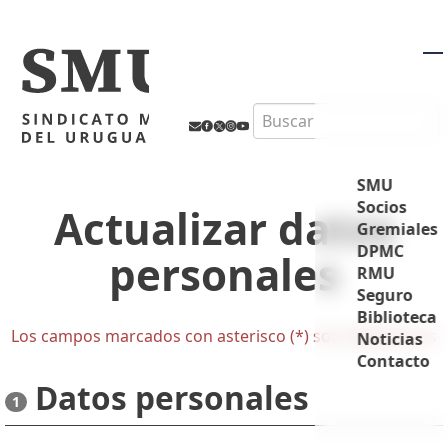
M
Search
SMU
Socios
Actualizar datos
Gremiales
DPMC
personales
RMU
Seguro
Biblioteca
Los campos marcados con asterisco (*) son obligatorios
Noticias
Contacto
Datos personales
1