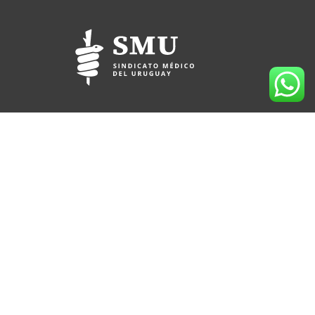
(+598) 2709 3991
095 912 167
Lord Ponsonby 2430 (sede temporal)
CP 11600
Montevideo, Uruguay
Horario de atención al socio: 09:00 a 17:30 hs.
socios@smu.org.uy
smu.org.uy