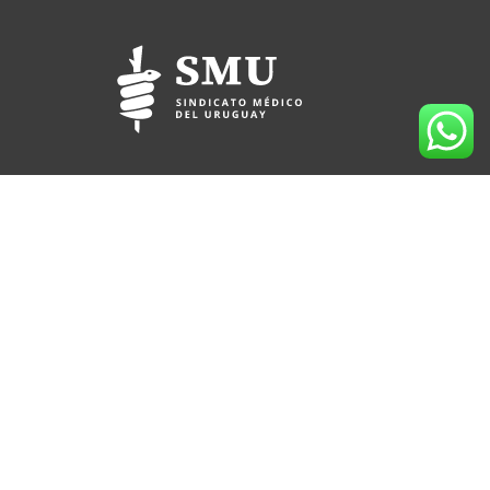
(+598) 2709 3991
095 912 167
Lord Ponsonby 2430 (sede temporal)
CP 11600
Montevideo, Uruguay
Horario de atención al socio: 09:00 a 17:30 hs.
socios@smu.org.uy
smu.org.uy