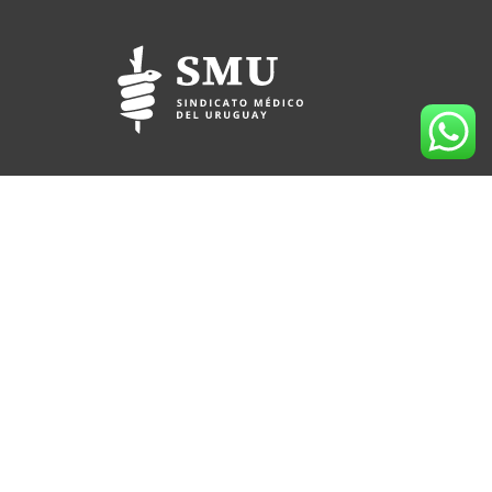
(+598) 2709 3991
095 912 167
Lord Ponsonby 2430 (sede temporal)
CP 11600
Montevideo, Uruguay
Horario de atención al socio: 09:00 a 17:30 hs.
socios@smu.org.uy
smu.org.uy