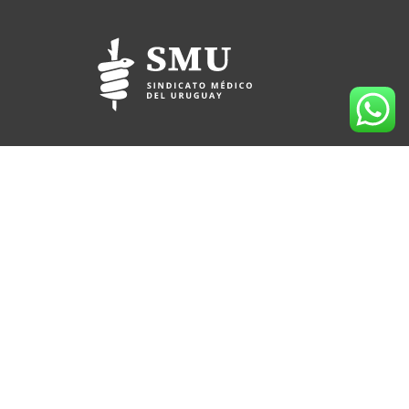
(+598) 2709 3991
095 912 167
Lord Ponsonby 2430 (sede temporal)
CP 11600
Montevideo, Uruguay
Horario de atención al socio: 09:00 a 17:30 hs.
socios@smu.org.uy
smu.org.uy