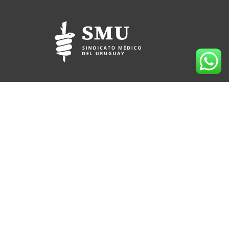
(+598) 2709 3991
095 912 167
Lord Ponsonby 2430 (sede temporal)
CP 11600
Montevideo, Uruguay
Horario de atención al socio: 09:00 a 17:30 hs.
socios@smu.org.uy
smu.org.uy