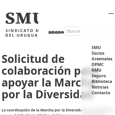
M
Search
SMU
Socios
Solicitud de
Gremiales
DPMC
colaboración para
RMU
Seguro
apoyar la Marcha
Biblioteca
Noticias
por la Diversidad
Contacto
La coordinación de la Marcha por la Diversidad ha solicitado el