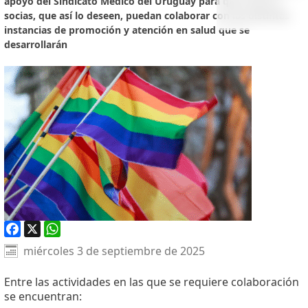
apoyo del Sindicato Médico del Uruguay para que socios y
socias, que así lo deseen, puedan colaborar con las distintas
instancias de promoción y atención en salud que se
desarrollarán
Facebook
X
WhatsApp
miércoles 3 de septiembre de 2025
Entre las actividades en las que se requiere colaboración
se encuentran: