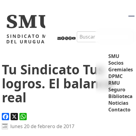
M
Search
SMU
Socios
Tu Sindicato Tus
Gremiales
DPMC
logros. El balance
RMU
Seguro
real
Biblioteca
Noticias
Contacto
Facebook
X
WhatsApp
lunes 20 de febrero de 2017