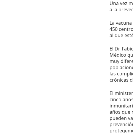
Una vez má
a la breve
La vacuna 
450 centro
al que esté
El Dr. Fab
Médico qu
muy difere
poblacione
las compl
crónicas d
El ministe
cinco año
inmunitari
años que 
pueden va
prevenció
protegemo