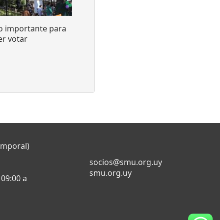
o importante para
r votar
emporal)
socios@smu.org.uy
smu.org.uy
 09:00 a