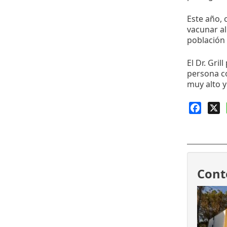
Este año,
vacunar a
población
El Dr. Gri
persona co
muy alto y
Faceb
X
Cont