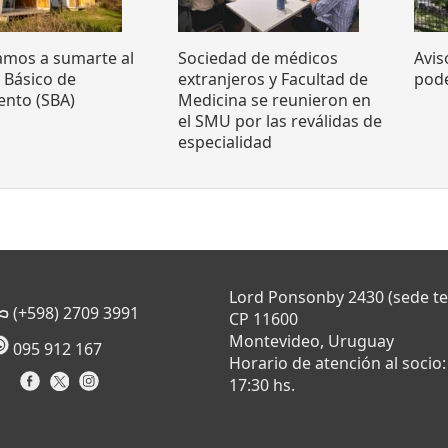
tamos a sumarte al
Sociedad de médicos
Avis
o Básico de
extranjeros y Facultad de
pode
ento (SBA)
Medicina se reunieron en
el SMU por las reválidas de
especialidad
Lord Ponsonby 2430 (sede t
(+598) 2709 3991
CP 11600
Montevideo, Uruguay
095 912 167
Horario de atención al socio:
17:30 hs.