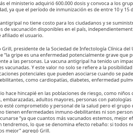
s el ministerio adquirió 600.000 dosis y convoca a los grup
dad, ya que el período de inmunización es de entre 10 y 15 d
antigripal no tiene costo para los ciudadanos y se suminist
s de vacunación disponibles en el país, independientement
 afiliado el usuario.
io Grill, presidente de la Sociedad de Infectología Clínica de
e “la gripe es una enfermedad potencialmente grave que p
nte a las personas. La vacuna antigripal ha tenido un impac
s vacunadas. Y este valor no solo se refiere a la posibilidad 
icaciones potenciales que pueden asociarse cuando se pad
ebilitantes, como cardiopatías, diabetes, enfermedad pulmo
rio hace hincapié en las poblaciones de riesgo, como niños 
s, embarazadas, adultos mayores, personas con patologías 
o esté comprometido y personal de la salud pero el grupo 
no tienen enfermedades inmuno-debilitantes ni son persona
cunarse “ya que cuantos más vacunados estemos, mejor ef
n tendremos, lo que se denomina efecto rebaño: si todos 
s mejor” agregó Grill.