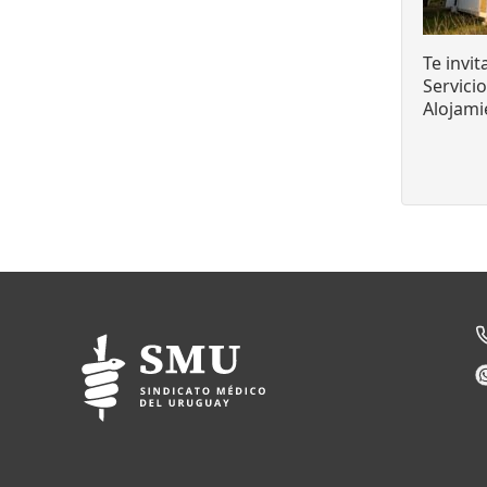
Te invi
Servici
Alojami