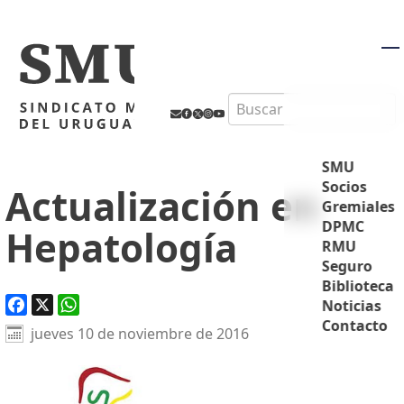
M
Search
SMU
Socios
Actualización en
Gremiales
DPMC
Hepatología
RMU
Seguro
Biblioteca
Noticias
Contacto
Facebook
X
WhatsApp
jueves 10 de noviembre de 2016