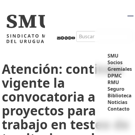
M
Search
SMU
Socios
Atención: continúa
Gremiales
DPMC
vigente la
RMU
Seguro
convocatoria a
Biblioteca
Noticias
proyectos para
Contacto
trabajo en testeo de