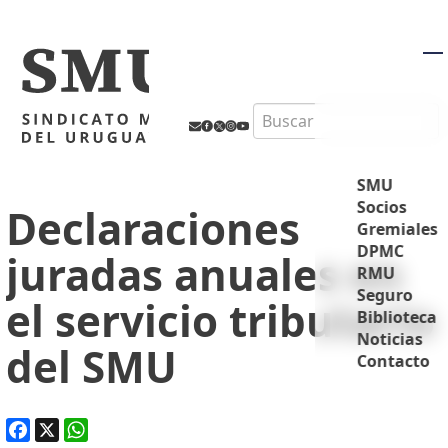
M
Search
SMU
Socios
Declaraciones
Gremiales
DPMC
juradas anuales en
RMU
Seguro
el servicio tributario
Biblioteca
Noticias
del SMU
Contacto