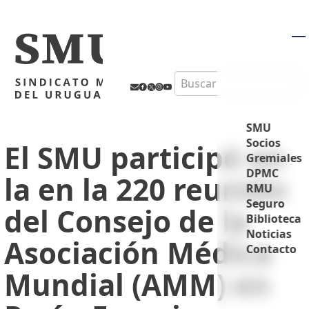
M
Search
SMU
Socios
El SMU participó en
Gremiales
DPMC
la en la 220 reunión
RMU
Seguro
del Consejo de la
Biblioteca
Noticias
Asociación Médica
Contacto
Mundial (AMM) en