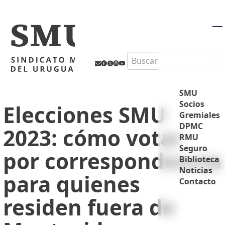
M
Search
SMU
Socios
Elecciones SMU
Gremiales
DPMC
2023: cómo votar
RMU
Seguro
por correspondencia
Biblioteca
Noticias
para quienes
Contacto
residen fuera de