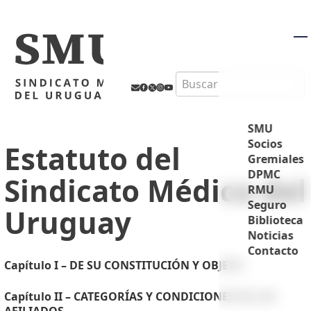
M
Search
SMU
Socios
Estatuto del
Gremiales
DPMC
Sindicato Médico del
RMU
Seguro
Uruguay
Biblioteca
Noticias
Contacto
Capítulo I – DE SU CONSTITUCIÓN Y OBJETO
Capítulo II – CATEGORÍAS Y CONDICIONES DE LOS