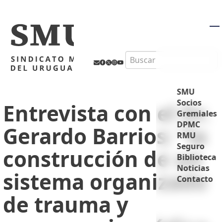
M
Search
SMU
Socios
Entrevista con el Dr.
Gremiales
DPMC
Gerardo Barrios: “la
RMU
Seguro
construcción de un
Biblioteca
Noticias
sistema organizado
Contacto
de trauma y