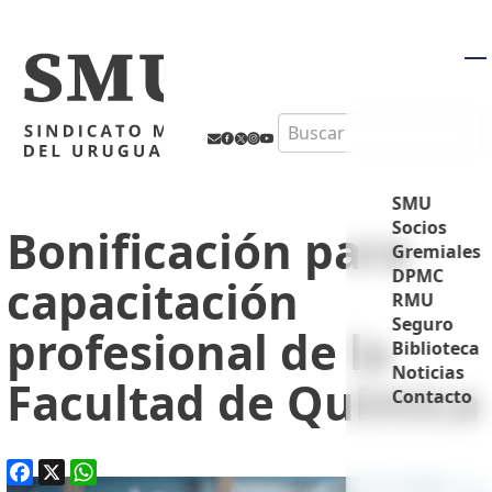
M
Search
SMU
Socios
Bonificación para
Gremiales
DPMC
capacitación
RMU
Seguro
profesional de la
Biblioteca
Noticias
Facultad de Química
Contacto