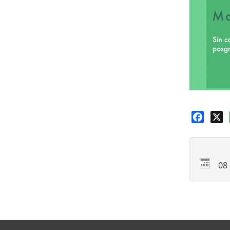
Faceb
X
08 