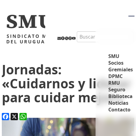
M
Search
SMU
Socios
Jornadas:
Gremiales
DPMC
«Cuidarnos y liderar
RMU
Seguro
para cuidar mejor»
Biblioteca
Noticias
Contacto
Facebook
X
WhatsApp