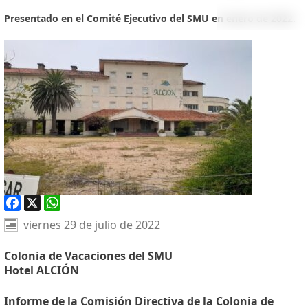
Presentado en el Comité Ejecutivo del SMU en enero de 2022.
Facebook
X
WhatsApp
viernes 29 de julio de 2022
Colonia de Vacaciones del SMU
Hotel ALCIÓN
Informe de la Comisión Directiva de la Colonia de