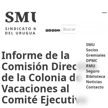
M
Search
SMU
Socios
Informe de la
Gremiales
DPMC
Comisión Directiva
RMU
Seguro
de la Colonia de
Biblioteca
Noticias
Vacaciones al
Contacto
Comité Ejecutivo