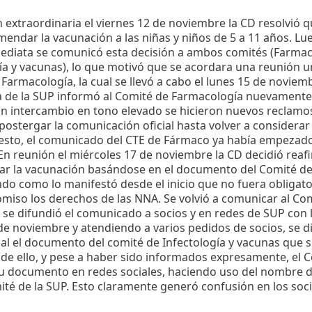
 extraordinaria el viernes 12 de noviembre la CD resolvió qu
mendar la vacunación a las niñas y niños de 5 a 11 años. Lu
ediata se comunicó esta decisión a ambos comités (Farmaco
ía y vacunas), lo que motivó que se acordara una reunión ur
Farmacología, la cual se llevó a cabo el lunes 15 de noviemb
a de la SUP informó al Comité de Farmacología nuevamente
n intercambio en tono elevado se hicieron nuevos reclamos
postergar la comunicación oficial hasta volver a considerar
esto, el comunicado del CTE de Fármaco ya había empezado
En reunión el miércoles 17 de noviembre la CD decidió reaf
r la vacunación basándose en el documento del Comité de 
o como lo manifestó desde el inicio que no fuera obligator
miso los derechos de las NNA. Se volvió a comunicar al Co
y se difundió el comunicado a socios y en redes de SUP con l
de noviembre y atendiendo a varios pedidos de socios, se d
nal el documento del comité de Infectología y vacunas que s
de ello, y pese a haber sido informados expresamente, el 
su documento en redes sociales, haciendo uso del nombre d
é de la SUP. Esto claramente generó confusión en los socio