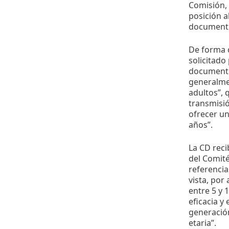
Comisión, 
posición a
document
De forma c
solicitado
documento
generalmen
adultos”, 
transmisió
ofrecer u
años”.
La CD reci
del Comité
referencia
vista, por
entre 5 y 
eficacia y
generación
etaria”.