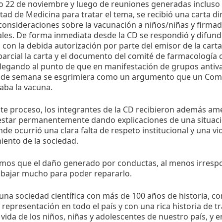
 22 de noviembre y luego de reuniones generadas incluso e
ltad de Medicina para tratar el tema, se recibió una carta d
consideraciones sobre la vacunación a niños/niñas y firma
les. De forma inmediata desde la CD se respondió y difundió 
 con la debida autorización por parte del emisor de la cart
arcial la carta y el documento del comité de farmacología
 llegando al punto de que en manifestación de grupos anti
 de semana se esgrimiera como un argumento que un Comi
ba la vacuna.
te proceso, los integrantes de la CD recibieron además ame
estar permanentemente dando explicaciones de una situac
onde ocurrió una clara falta de respeto institucional y una v
ento de la sociedad.
mos que el daño generado por conductas, al menos irrespo
abajar mucho para poder repararlo.
una sociedad científica con más de 100 años de historia, 
n representación en todo el país y con una rica historia de tr
 vida de los niños, niñas y adolescentes de nuestro país, y 