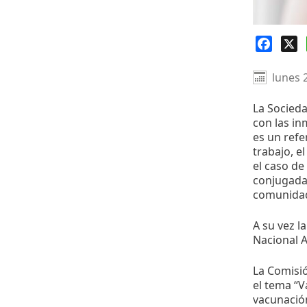
Faceb
X
lunes 
La Socied
con las in
es un refe
trabajo, e
el caso de
conjugadas
comunidad
A su vez l
Nacional A
La Comisió
el tema “V
vacunació