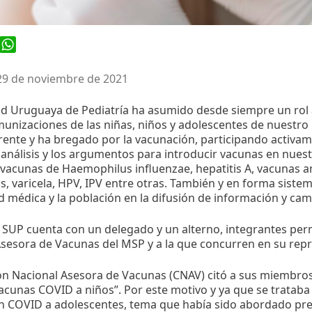
ook
WhatsApp
29 de noviembre de 2021
ad Uruguaya de Pediatría ha asumido desde siempre un rol
munizaciones de las niñas, niños y adolescentes de nuestro
rente y ha bregado por la vacunación, participando activam
l análisis y los argumentos para introducir vacunas en nuest
 vacunas de Haemophilus influenzae, hepatitis A, vacunas 
, varicela, HPV, IPV entre otras. También y en forma sistem
 médica y la población en la difusión de información y ca
a SUP cuenta con un delegado y un alterno, integrantes pe
sesora de Vacunas del MSP y a la que concurren en su rep
n Nacional Asesora de Vacunas (CNAV) citó a sus miembros
acunas COVID a niños”. Por este motivo y ya que se trataba 
n COVID a adolescentes, tema que había sido abordado pr