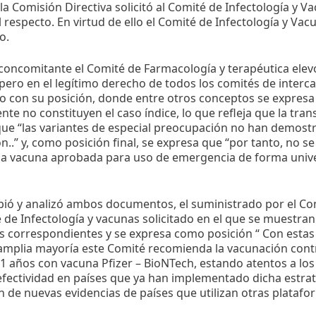
la Comisión Directiva solicitó al Comité de Infectología y V
l respecto. En virtud de ello el Comité de Infectología y Va
o.
oncomitante el Comité de Farmacología y terapéutica elevó 
 pero en el legítimo derecho de todos los comités de interc
 con su posición, donde entre otros conceptos se expresa 
te no constituyen el caso índice, lo que refleja que la tr
que “las variantes de especial preocupación no han demos
n..” y, como posición final, se expresa que “por tanto, no 
na vacuna aprobada para uso de emergencia de forma univ
bió y analizó ambos documentos, el suministrado por el Co
 de Infectología y vacunas solicitado en el que se muestra
s correspondientes y se expresa como posición “ Con estas
 amplia mayoría este Comité recomienda la vacunación cont
11 años con vacuna Pfizer – BioNTech, estando atentos a lo
 efectividad en países que ya han implementado dicha estrat
 de nuevas evidencias de países que utilizan otras platafo