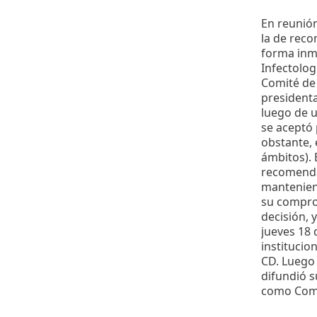
En reunión
la de reco
forma inm
Infectolog
Comité de 
president
luego de u
se aceptó 
obstante, 
ámbitos). 
recomenda
manteniend
su compro
decisión, 
jueves 18 
institucio
CD. Luego 
difundió 
como Comit