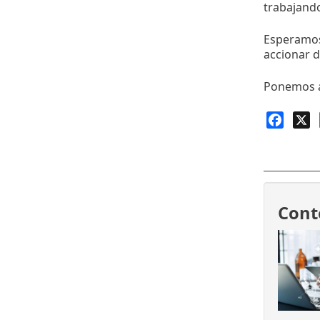
trabajando
Esperamos 
accionar d
Ponemos a
Faceb
X
Cont