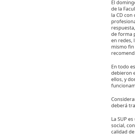
El domingo
de la Facu
la CD con 
profesiona
respuesta,
de forma p
en redes,
mismo fin
recomenda
En todo es
debieron 
ellos, y d
funcionami
Considera
deberá tr
La SUP es 
social, co
calidad de