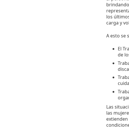
brindando 
representa
los últim
carga y vo
A esto se
El Tr
de l
Trab
disca
Traba
cuida
Traba
organ
Las situac
las mujere
extienden 
condicione