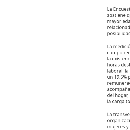
La Encues
sostiene q
mayor edad
relacionad
posibilida
La medició
component
la existen
horas des
laboral, l
un 19,5% p
remunerado
acompaña,
del hogar,
la carga to
La transve
organizaci
mujeres y