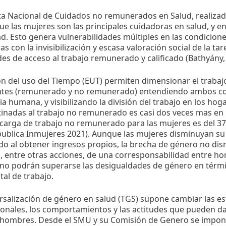
ta Nacional de Cuidados no remunerados en Salud, realizad
ue las mujeres son las principales cuidadoras en salud, y en
. Esto genera vulnerabilidades múltiples en las condicione
as con la invisibilización y escasa valoración social de la ta
des de acceso al trabajo remunerado y calificado (Bathyány,
n del uso del Tiempo (EUT) permiten dimensionar el trabaj
es (remunerado y no remunerado) entendiendo ambos co
cia humana, y visibilizando la división del trabajo en los hog
tinadas al trabajo no remunerado es casi dos veces mas e
a carga de trabajo no remunerado para las mujeres es del 37
ublica Inmujeres 2021). Aunque las mujeres disminuyan su
 al obtener ingresos propios, la brecha de género no dism
 entre otras acciones, de una corresponsabilidad entre h
 no podrán superarse las desigualdades de género en térmi
tal de trabajo.
rsalización de género en salud (TGS) supone cambiar las e
onales, los comportamientos y las actitudes que pueden da
 hombres. Desde el SMU y su Comisión de Genero se impone