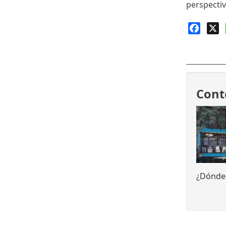
perspecti
Faceb
X
Cont
¿Dónde