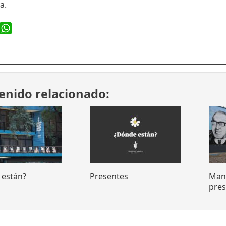
va.
ook
WhatsApp
enido relacionado:
 están?
Presentes
Manu
pre