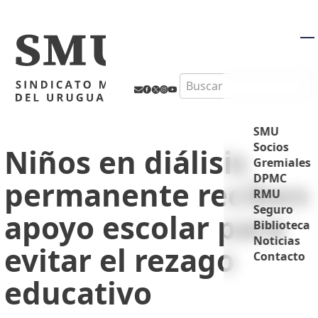
M
Search
SMU
Socios
Niños en diálisis
Gremiales
DPMC
permanente reciben
RMU
Seguro
apoyo escolar para
Biblioteca
Noticias
evitar el rezago
Contacto
educativo